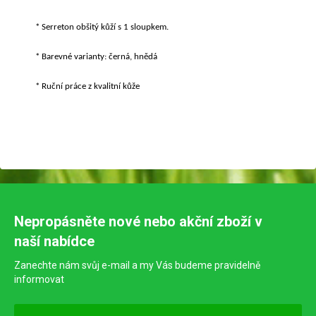
* Serreton obšitý kůží s 1 sloupkem.
* Barevné varianty: černá, hnědá
* Ruční práce z kvalitní kůže
Nepropásněte nové nebo akční zboží v
naší nabídce
Zanechte nám svůj e-mail a my Vás budeme pravidelně
informovat