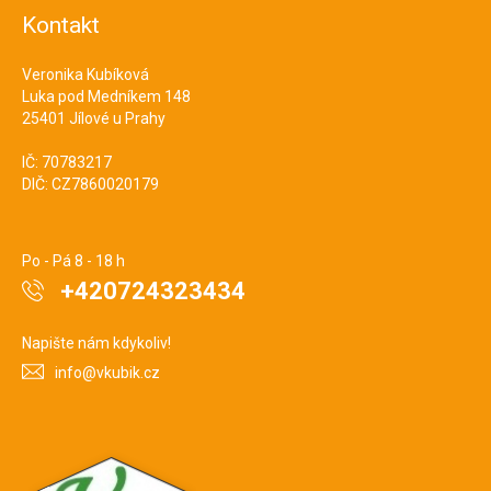
Kontakt
Veronika Kubíková
Luka pod Medníkem 148
25401 Jílové u Prahy
IČ: 70783217
DIČ: CZ7860020179
Po - Pá 8 - 18 h
+420724323434
Napište nám kdykoliv!
info@vkubik.cz