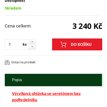
Dostupnost
Skladem
3 240 Kč
Cena celkem:
ks
Dotaz na produkt
Popis
Výcviková ohlávka se seretónem bez
podhrdelníku