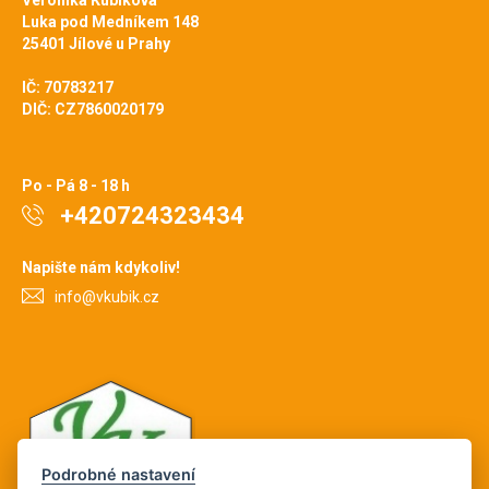
Veronika Kubíková
Luka pod Medníkem 148
25401 Jílové u Prahy
IČ: 70783217
DIČ: CZ7860020179
Po - Pá 8 - 18 h
+420724323434
Napište nám kdykoliv!
info@vkubik.cz
Podrobné nastavení