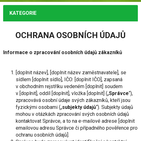
KATEGORIE
OCHRANA OSOBNÍCH ÚDAJŮ
Informace o zpracování osobních údajů zákazníků
[
doplnit název
], [
doplnit název zaměstnavatele
], se
sídlem [
doplnit sídlo
], IČO: [
doplnit IČO
], zapsaná
v obchodním rejstříku vedeném [
doplnit
] soudem
v [
doplnit
], oddíl [
doplnit
], vložka [
doplnit
] („
Správce
“),
zpracovává osobní údaje svých zákazníků, kteří jsou
fyzickými osobami („
subjekty údajů
“). Subjekty údajů
mohou v otázkách zpracování svých osobních údajů
kontaktovat Správce, a to na e-mailové adrese [
doplnit
emailovou adresu Správce či případného pověřence pro
ochranu osobních údajů
].