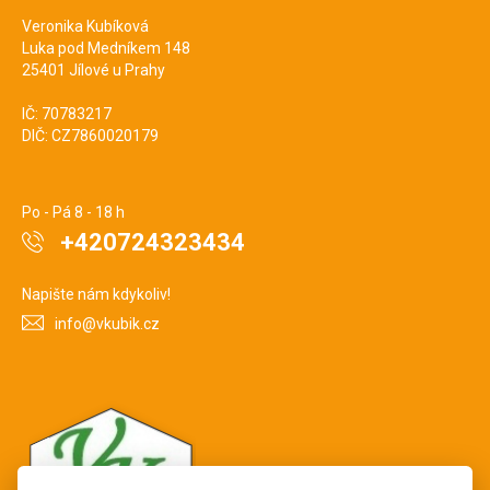
Veronika Kubíková
Luka pod Medníkem 148
25401 Jílové u Prahy
IČ: 70783217
DIČ: CZ7860020179
Po - Pá 8 - 18 h
+420724323434
Napište nám kdykoliv!
info@vkubik.cz