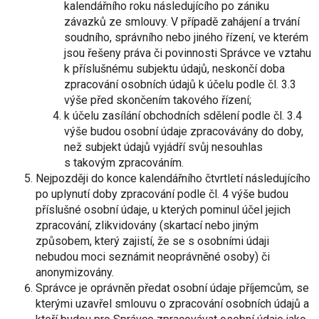
kalendářního roku následujícího po zániku
závazků ze smlouvy. V případě zahájení a trvání
soudního, správního nebo jiného řízení, ve kterém
jsou řešeny práva či povinnosti Správce ve vztahu
k příslušnému subjektu údajů, neskončí doba
zpracování osobních údajů k účelu podle čl. 3.3
výše před skončením takového řízení;
k účelu zasílání obchodních sdělení podle čl. 3.4
výše budou osobní údaje zpracovávány do doby,
než subjekt údajů vyjádří svůj nesouhlas
s takovým zpracováním.
Nejpozději do konce kalendářního čtvrtletí následujícího
po uplynutí doby zpracování podle čl. 4 výše budou
příslušné osobní údaje, u kterých pominul účel jejich
zpracování, zlikvidovány (skartací nebo jiným
způsobem, který zajistí, že se s osobními údaji
nebudou moci seznámit neoprávněné osoby) či
anonymizovány.
Správce je oprávněn předat osobní údaje příjemcům, se
kterými uzavřel smlouvu o zpracování osobních údajů a