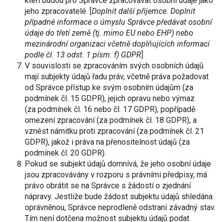
kteří budou pro Správce zpracovávat osobní údaje jako
jeho zpracovatelé. [
Doplnit další příjemce. Doplnit
případné informace o úmyslu Správce předávat osobní
údaje do třetí země (tj. mimo EU nebo EHP) nebo
mezinárodní organizaci včetně doplňujících informací
podle čl. 13 odst. 1 písm. f) GDPR
]
V souvislosti se zpracováním svých osobních údajů
mají subjekty údajů řadu práv, včetně práva požadovat
od Správce přístup ke svým osobním údajům (za
podmínek čl. 15 GDPR), jejich opravu nebo výmaz
(za podmínek čl. 16 nebo čl. 17 GDPR), popřípadě
omezení zpracování (za podmínek čl. 18 GDPR), a
vznést námitku proti zpracování (za podmínek čl. 21
GDPR), jakož i práva na přenositelnost údajů (za
podmínek čl. 20 GDPR).
Pokud se subjekt údajů domnívá, že jeho osobní údaje
jsou zpracovávány v rozporu s právními předpisy, má
právo obrátit se na Správce s žádostí o zjednání
nápravy. Jestliže bude žádost subjektu údajů shledána
oprávněnou, Správce neprodleně odstraní závadný stav.
Tím není dotčena možnost subjektu údajů podat