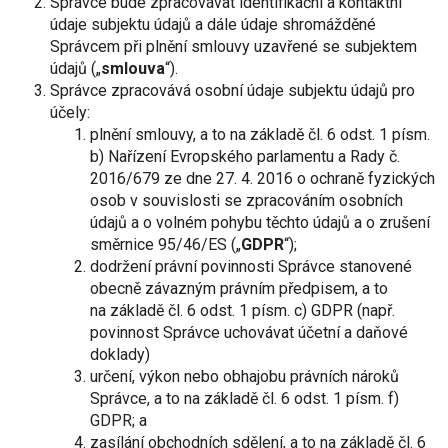
Správce bude zpracovávat identifikační a kontaktní
údaje subjektu údajů a dále údaje shromážděné
Správcem při plnění smlouvy uzavřené se subjektem
údajů („
smlouva
“).
Správce zpracovává osobní údaje subjektu údajů pro
účely:
plnění smlouvy, a to na základě čl. 6 odst. 1 písm.
b) Nařízení Evropského parlamentu a Rady č.
2016/679 ze dne 27. 4. 2016 o ochraně fyzických
osob v souvislosti se zpracováním osobních
údajů a o volném pohybu těchto údajů a o zrušení
směrnice 95/46/ES („
GDPR
“);
dodržení právní povinnosti Správce stanovené
obecně závazným právním předpisem, a to
na základě čl. 6 odst. 1 písm. c) GDPR (např.
povinnost Správce uchovávat účetní a daňové
doklady)
určení, výkon nebo obhajobu právních nároků
Správce, a to na základě čl. 6 odst. 1 písm. f)
GDPR; a
zasílání obchodních sdělení, a to na základě čl. 6