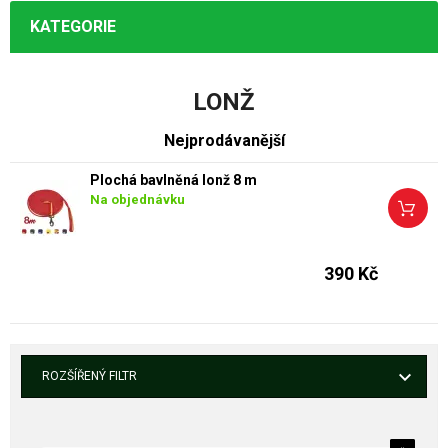
KATEGORIE
LONŽ
Nejprodávanější
Plochá bavlněná lonž 8 m
Na objednávku
390 Kč
ROZŠÍŘENÝ FILTR