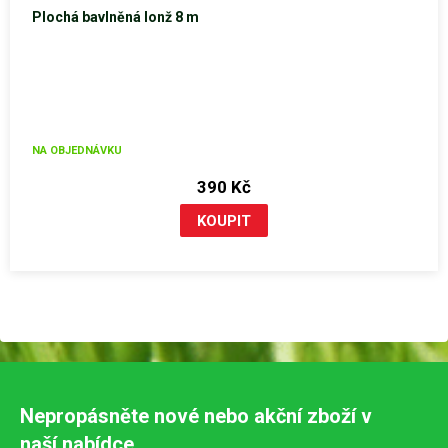
Plochá bavlněná lonž 8 m
NA OBJEDNÁVKU
390 Kč
Nepropásněte nové nebo akční zboží v
naší nabídce