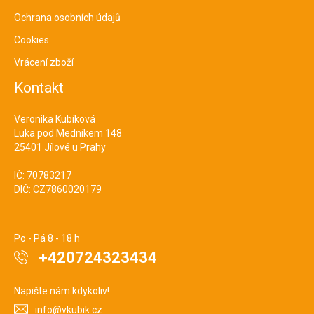
Ochrana osobních údajů
Cookies
Vrácení zboží
Kontakt
Veronika Kubíková
Luka pod Medníkem 148
25401 Jílové u Prahy
IČ: 70783217
DIČ: CZ7860020179
Po - Pá 8 - 18 h
+420724323434
Napište nám kdykoliv!
info@vkubik.cz