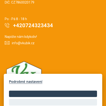
DIČ: CZ7860020179
Po - Pá 8 - 18 h
+420724323434
Napište nám kdykoliv!
info@vkubik.cz
Podrobné nastavení
Copyright © Novy Web s.r.o. 2026