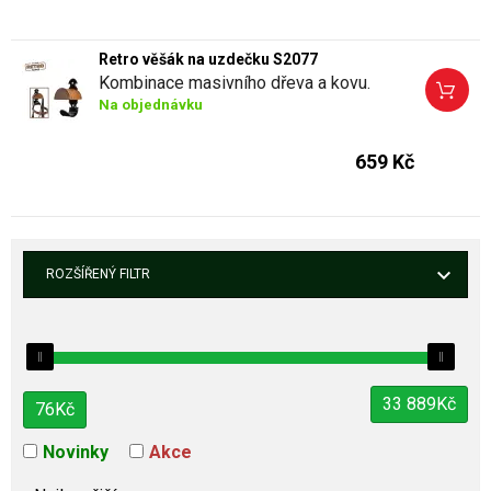
Retro věšák na uzdečku S2077
Kombinace masivního dřeva a kovu.
Na objednávku
659 Kč
ROZŠÍŘENÝ FILTR
33 889
Kč
76
Kč
Novinky
Akce