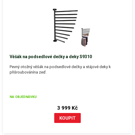
Věšák na podsedlové dečky a deky S9310
Pevný otožný věšák na podsedlové dečky a stájové deky k
přišroubovánína zeď.
NA OBJEDNÁVKU
3 999 Kč