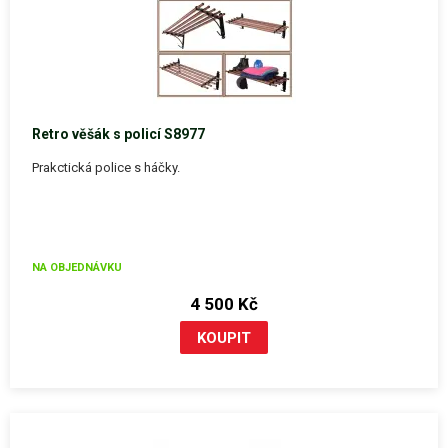
Retro věšák s policí S8977
Prakctická police s háčky.
NA OBJEDNÁVKU
4 500 Kč