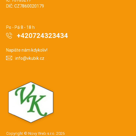
IČ: 70783217
DIČ: CZ7860020179
Po - Pá 8 - 18 h
+420724323434
Napište nám kdykoliv!
info@vkubik.cz
Copyright © Novy Web s.r.o. 2026