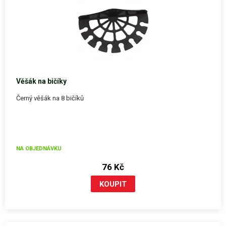
Věšák na bičíky
Černý věšák na 8 bičíků
NA OBJEDNÁVKU
76 Kč