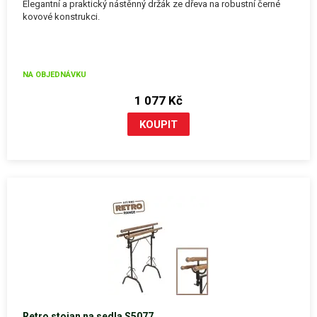
Elegantní a praktický nástěnný držák ze dřeva na robustní černé
kovové konstrukci.
NA OBJEDNÁVKU
1 077 Kč
Retro stojan na sedla S5077