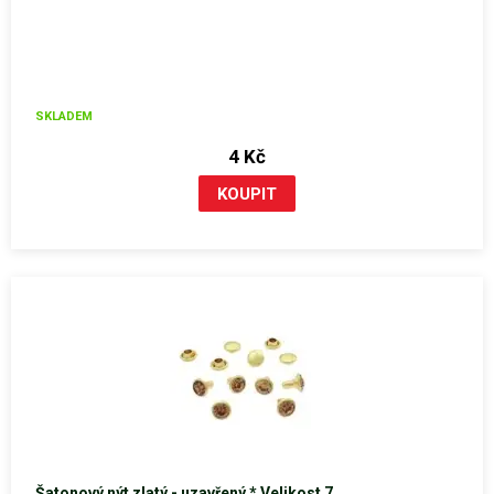
SKLADEM
4 Kč
Šatonový nýt zlatý - uzavřený * Velikost 7