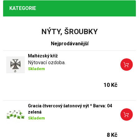
KATEGORIE
NÝTY, ŠROUBKY
Nejprodávanější
Maltézský kříž
Nýtovací ozdoba.
Skladem
10 Kč
Gracia čtvercový šatonový nýt * Barva: 04
zelená
Skladem
8 Kč