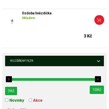
Ozdoba hvězdička
Skladem
3 Kč
ROZŠÍŘENÝ FILTR
10
Kč
3
Kč
Novinky
Akce