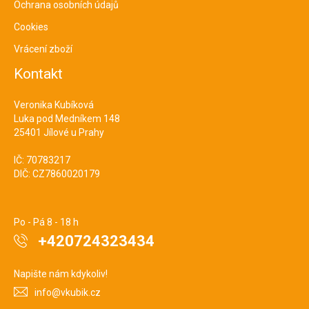
Ochrana osobních údajů
Cookies
Vrácení zboží
Kontakt
Veronika Kubíková
Luka pod Medníkem 148
25401 Jílové u Prahy
IČ: 70783217
DIČ: CZ7860020179
Po - Pá 8 - 18 h
+420724323434
Napište nám kdykoliv!
info@vkubik.cz