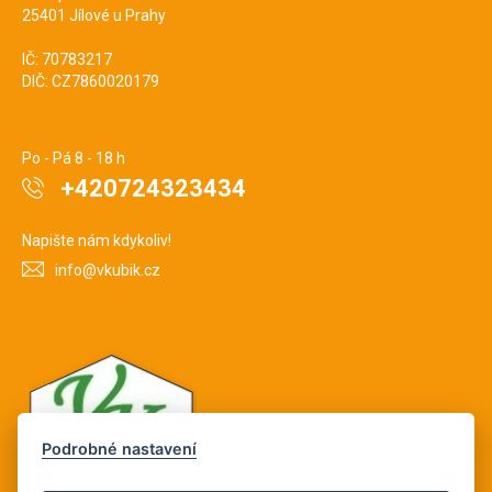
25401 Jílové u Prahy
IČ: 70783217
DIČ: CZ7860020179
Po - Pá 8 - 18 h
+420724323434
Napište nám kdykoliv!
info@vkubik.cz
Podrobné nastavení