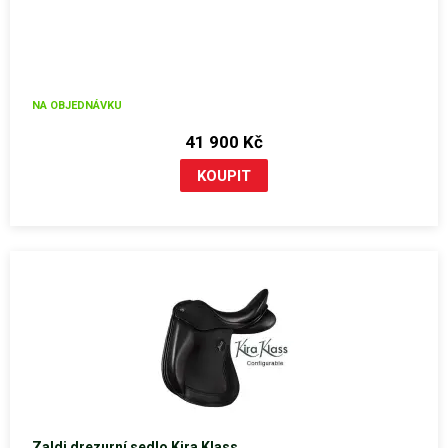
NA OBJEDNÁVKU
41 900 Kč
Zaldi drezurní sedlo Kira Klass