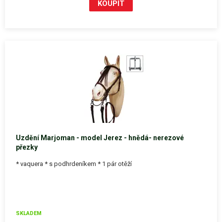
Uzdění Marjoman - model Jerez - hnědá- nerezové
přezky
* vaquera * s podhrdeníkem * 1 pár otěží
SKLADEM