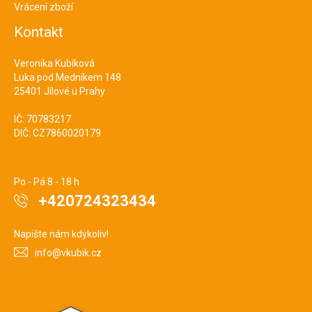
Vrácení zboží
Kontakt
Veronika Kubíková
Luka pod Medníkem 148
25401 Jílové u Prahy
IČ: 70783217
DIČ: CZ7860020179
Po - Pá 8 - 18 h
+420724323434
Napište nám kdykoliv!
info@vkubik.cz