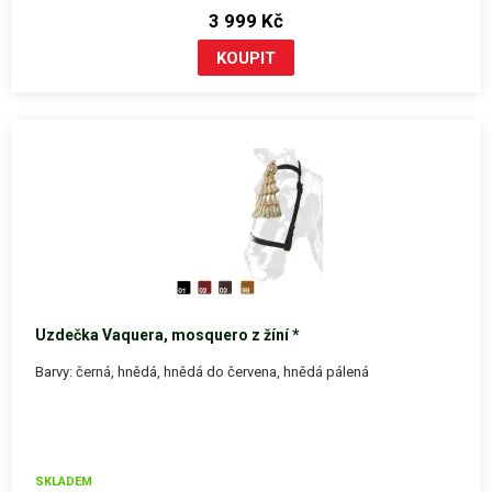
3 999 Kč
Uzdečka Vaquera, mosquero z žíní *
Barvy: černá, hnědá, hnědá do červena, hnědá pálená
SKLADEM