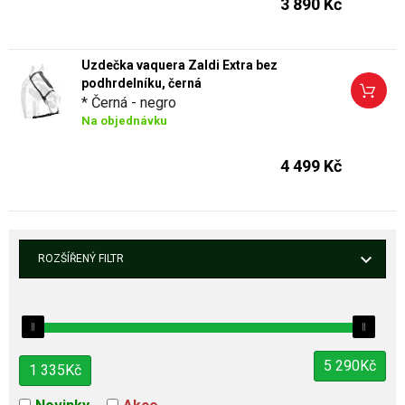
3 890 Kč
Uzdečka vaquera Zaldi Extra bez
podhrdelníku, černá
* Černá - negro
Na objednávku
4 499 Kč
ROZŠÍŘENÝ FILTR
5 290
Kč
1 335
Kč