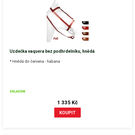
Uzdečka vaquera bez podhrdelníku, hnědá
* Hnědá do červena - habana
SKLADEM
1 335 Kč