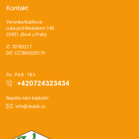
Kontakt
Veronika Kubíková
Luka pod Medníkem 148
25401 Jílové u Prahy
IČ: 70783217
DIČ: CZ7860020179
Po - Pá 8 - 18 h
+420724323434
Napište nám kdykoliv!
info@vkubik.cz