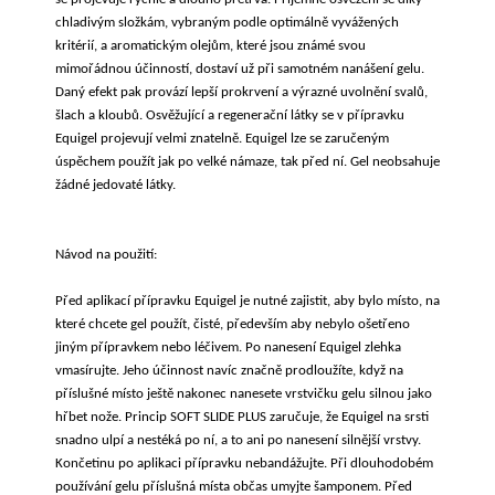
chladivým složkám, vybraným podle optimálně vyvážených
kritérií, a aromatickým olejům, které jsou známé svou
mimořádnou účinností, dostaví už při samotném nanášení gelu.
Daný efekt pak provází lepší prokrvení a výrazné uvolnění svalů,
šlach a kloubů. Osvěžující a regenerační látky se v přípravku
Equigel projevují velmi znatelně. Equigel lze se zaručeným
úspěchem použít jak po velké námaze, tak před ní. Gel neobsahuje
žádné jedovaté látky.
Návod na použití:
Před aplikací přípravku Equigel je nutné zajistit, aby bylo místo, na
které chcete gel použít, čisté, především aby nebylo ošetřeno
jiným přípravkem nebo léčivem. Po nanesení Equigel zlehka
vmasírujte. Jeho účinnost navíc značně prodloužíte, když na
příslušné místo ještě nakonec nanesete vrstvičku gelu silnou jako
hřbet nože. Princip SOFT SLIDE PLUS zaručuje, že Equigel na srsti
snadno ulpí a nestéká po ní, a to ani po nanesení silnější vrstvy.
Končetinu po aplikaci přípravku nebandážujte. Při dlouhodobém
používání gelu příslušná místa občas umyjte šamponem. Před