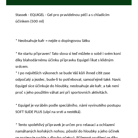
Stassek - EQUIGEL - Gel pro pravidelnou péči a s chladícím
účinkem (500 ml)
* Neobsahuje kafr = nejde o dopingovou látku
* Ke startu připraven! Tato slova si teď můžete o sobě i svém koni
díky blahodárnému účinku přípravku Equigel říkat s klidným
srdcem.
* I po největších výkonech se bude Váš kůň ihned cítit zase
odpočatý a jezdec, bude-li to potřebovat, samozřejmě také. Navíc
Equigel sice účinkuje do hloubky, neobsahuje ale kafr, a tak není
proč s jeho použitím váhat ani při sportovních aktivitách.
* Equigel je vyráběn podle speciálního, námi vyvinutého postupu
SOFT SLIDE PLUS (ulpí na srsti a nestéká).
* Tento spolehlivý přípravek je určen pro relaxaci a ochlazení
namáhaných koňských nohou, působí do hloubky a jeho účinek
se projevuje rychle a dlouho přetrvá. Příjemné osvěžení se díky