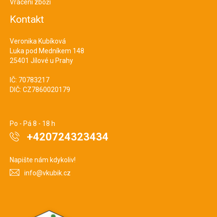
Vrácení zboží
Kontakt
Veronika Kubíková
Luka pod Medníkem 148
25401 Jílové u Prahy
IČ: 70783217
DIČ: CZ7860020179
Po - Pá 8 - 18 h
+420724323434
Napište nám kdykoliv!
info@vkubik.cz