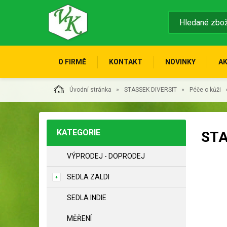
O FIRMĚ
KONTAKT
NOVINKY
A
Úvodní stránka
STASSEK DIVERSIT
Péče o kůži
KATEGORIE
STA
VÝPRODEJ - DOPRODEJ
SEDLA ZALDI
SEDLA INDIE
MĚŘENÍ