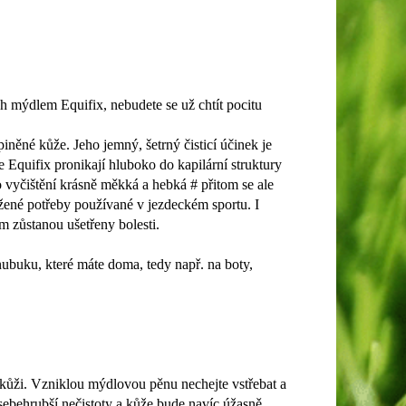
ých mýdlem Equifix, nebudete se už chtít pocitu
iněné kůže. Jeho jemný, šetrný čisticí účinek je
 Equifix pronikají hluboko do kapilární struktury
o vyčištění krásně měkká a hebká # přitom se ale
žené potřeby používané v jezdeckém sportu. I
 zůstanou ušetřeny bolesti.
ubuku, které máte doma, tedy např. na boty,
 kůži. Vzniklou mýdlovou pěnu nechejte vstřebat a
 sebehrubší nečistoty a kůže bude navíc úžasně