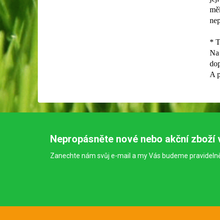
měk
ne
* T
Na 
dop
A p
Nepropásněte nové nebo akční zboží 
Zanechte nám svůj e-mail a my Vás budeme pravideln