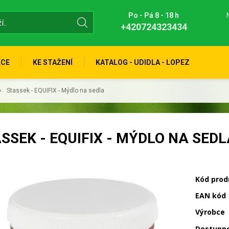
Po - Pá 8 - 18 h
+420724323434
KCE
KE STAŽENÍ
KATALOG - UDIDLA - LOPEZ
Stassek - EQUIFIX - Mýdlo na sedla
SSEK - EQUIFIX - MÝDLO NA SEDL
Kód prod
EAN kód
Výrobce
Dostupn