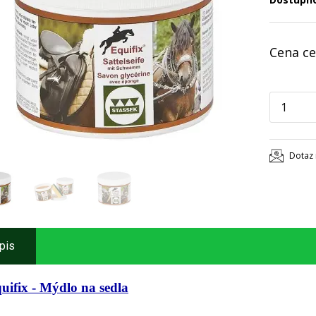
Cena ce
Dotaz 
pis
uifix - Mýdlo na sedla