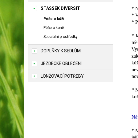
STASSEK DIVERSIT
* N
* V
Péče o kůži
* P
Péče o koně
* J
Speciální prostředky
mě
Vys
DOPLŇKY K SEDLŮM
zal
kůž
JEZDECKÉ OBLEČENÍ
nev
LONŽOVACÍ POTŘEBY
nov
* M
kož
Náv
* M
jej