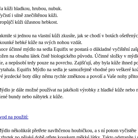
a kůži hladkou, hrubou, nubuk.
yčistí i silně znečištěnou kůži.
ropůjčí kůži úžasnou hebkost.
akmile si jednou na vlastní kůži zkusíte, jak se chodí v botách ošetřen
kounké hebké kůže na svých nohou vzdát.
oce účinné mýdlo na sedla Equifix se postará o důkladné vyčištění zašp
ožen na obsahu látek čistě biologického původu. Účinné složky v mýdle
e, a nepůsobí tedy pouze na povrchu. Zajišťují, aby byla kůže ihned p
ytahala. Equifix Mýdlo na sedla je samozřejmě vhodné pro veškeré ko
é jezdecké boty díky němu rychle změknou a povolí a Vaše nohy přitom
ýdlo je dále možné používat na jakékoli výrobky z hladké kůže nebo n
ené bundy nebo nábytek z kůže.
od na použití:
ýdlo několikrát přetřete navlhčenou houbičkou, a s ní potom vyčistěte
í zbytek po nějaké době otřete kouskem měkké látky. Takto odstraníte i