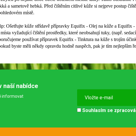
ká a sametově hebká. Před čištěním citlivé kůže si nejprve postup čiš
pohledovém místě.
ip: Ošetřujte kůže střídavě přípravky Equifix - Olej na kůže a Equifix 
místa vyžadující čištění prostředky, které neobsahují tuky, (např. seda
oručujeme používat přípravek Equifix - Tinktura na kůže s trojím účin
okud byste měli někdy opravdu hodně naspěch, pak je tím nejlepším ře
v naší nabídce
ě informovat
Souhlasím se
zpracová