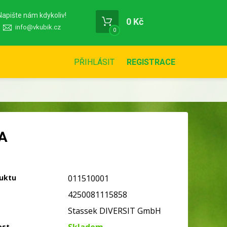
Napište nám kdykoliv!
0 Kč
info@vkubik.cz
0
PŘIHLÁSIT
REGISTRACE
A
uktu
011510001
4250081115858
Stassek DIVERSIT GmbH
ost