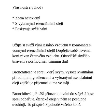
Vlastnosti a výhody
* Zcela netoxický
* S vybranými esenciálními oleji
* Poskytuje svěží vůni
Užijte si svěží vůni lesního vzduchu v kombinaci s
vonnými esenciálními oleji! Dopřejte sobě i svému
koni závan čerstvého vzduchu. Obzvláště skvělé v
tmavém a pošmourném zimním dni!
Bronchifresh je sprej, který svými vysoce kvalitními
přírodními ingrediencemi a vybranými esenciálními
oleji zajišťuje příjemné klima ve stáji.
Bronchifresh přináší přirozenou vůni do stáje! Jak se
sprej odpařuje, éterické oleje v něm se postupně
uvolňují. To přispívá k pohodě vašeho koně.