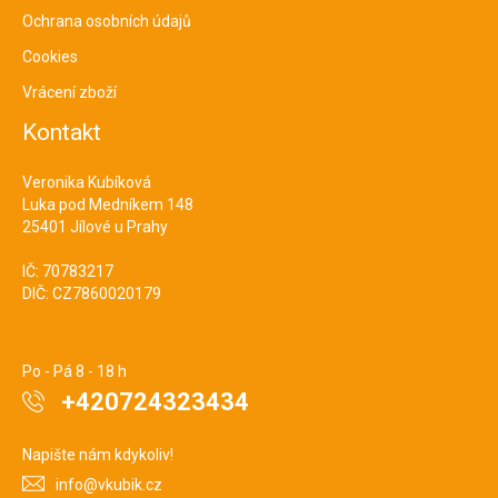
Ochrana osobních údajů
Cookies
Vrácení zboží
Kontakt
Veronika Kubíková
Luka pod Medníkem 148
25401 Jílové u Prahy
IČ: 70783217
DIČ: CZ7860020179
Po - Pá 8 - 18 h
+420724323434
Napište nám kdykoliv!
info@vkubik.cz