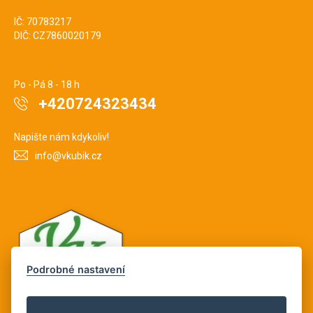
IČ: 70783217
DIČ: CZ7860020179
Po - Pá 8 - 18 h
+420724323434
Napište nám kdykoliv!
info@vkubik.cz
Podrobné nastavení