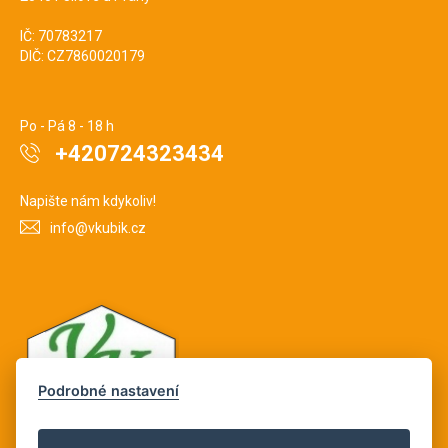
IČ: 70783217
DIČ: CZ7860020179
Po - Pá 8 - 18 h
+420724323434
Napište nám kdykoliv!
info@vkubik.cz
Podrobné nastavení