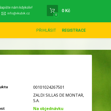
Napište nám kdykoliv!
0 Kč
info@vkubik.cz
0
PŘIHLÁSIT
REGISTRACE
uktu
00101024267501
ZALDI SILLAS DE MONTAR,
S.A.
Na objednávku
ost