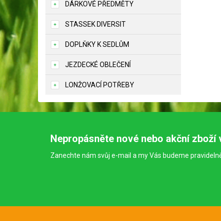
DÁRKOVÉ PŘEDMĚTY
STASSEK DIVERSIT
DOPLŇKY K SEDLŮM
JEZDECKÉ OBLEČENÍ
LONŽOVACÍ POTŘEBY
Nepropásněte nové nebo akční zboží 
Zanechte nám svůj e-mail a my Vás budeme pravideln