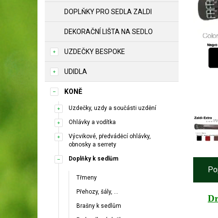
DOPLŇKY PRO SEDLA ZALDI
DEKORAČNÍ LIŠTA NA SEDLO
UZDEČKY BESPOKE
UDIDLA
KONĚ
Uzdečky, uzdy a součásti uzdění
Ohlávky a vodítka
Výcvikové, předváděcí ohlávky,
obnosky a serrety
Doplňky k sedlům
Po
Třmeny
Přehozy, šály, ...
Dr
Brašny k sedlům