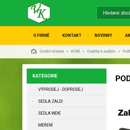
O FIRMĚ
KONTAKT
NOVINKY
A
Úvodní stránka
KONĚ
Doplňky k sedlům
Podb
KATEGORIE
POD
VÝPRODEJ - DOPRODEJ
SEDLA ZALDI
SEDLA INDIE
MĚŘENÍ