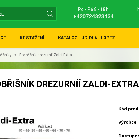
Po - Pá 8 - 18 h
+420724323434
KCE
KE STAŽENÍ
KATALOG - UDIDLA - LOPEZ
řišníky
Podbřišník drezurníí Zaldi-Extra
BŘIŠNÍK DREZURNÍÍ ZALDI-EXTRA
Kód prod
Výrobce
Dostupn