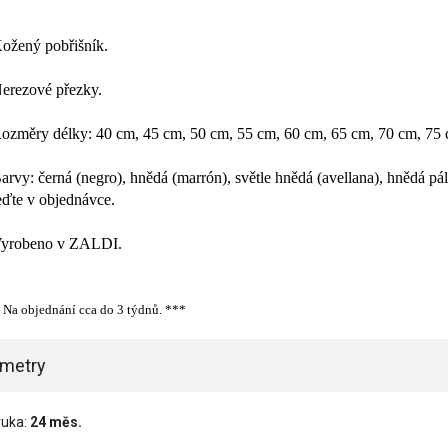
ožený pobřišník.
erezové přezky.
ozměry délky: 40 cm, 45 cm, 50 cm, 55 cm, 60 cm, 65 cm, 70 cm, 75 
arvy: černá (negro), hnědá (marrón), světle hnědá (avellana), hnědá pá
ďte v objednávce.
Vyrobeno v ZALDI.
 Na objednání cca do 3 týdnů. ***
ametry
ruka:
24 měs.