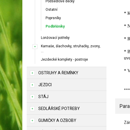
Podsedlové dečky
Ostatní
* K
Poprsníky
* N
Podbřišníky
Lonžovací potřeby
* R
Kamaše, šlachovky, struhačky, zvony,
...
* B
uve
Jezdecké komplety - postroje
* 
OSTRUHY A ŘEMÍNKY
JEZDCI
***
STÁJ
Par
SEDLÁŘSKÉ POTŘEBY
GUMIČKY A OZBOBY
Zá