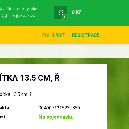
Napište nám kdykoliv!
0 Kč
info@vkubik.cz
0
PŘIHLÁSIT
REGISTRACE
TKA 13.5 CM, Ř
dítka 13.5 cm, ř
uktu
0040071215231350
Na objednávku
ost