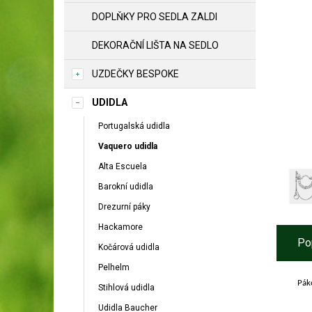
DOPLŇKY PRO SEDLA ZALDI
DEKORAČNÍ LIŠTA NA SEDLO
UZDEČKY BESPOKE
UDIDLA
Portugalská udidla
Vaquero udidla
Alta Escuela
Barokní udidla
Drezurní páky
Hackamore
Po
Kočárová udidla
Pelhelm
Pák
Stihlová udidla
Udidla Baucher