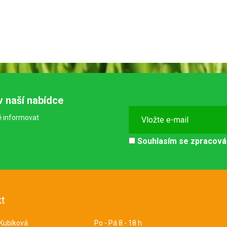
v naší nabídce
ě informovat
Souhlasím se
zpracová
t
 Kubíková
Po - Pá 8 - 18 h