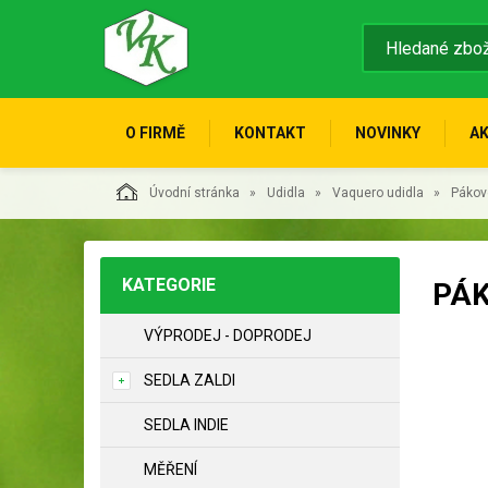
O FIRMĚ
KONTAKT
NOVINKY
A
Úvodní stránka
Udidla
Vaquero udidla
Pákové
KATEGORIE
PÁK
VÝPRODEJ - DOPRODEJ
SEDLA ZALDI
SEDLA INDIE
MĚŘENÍ