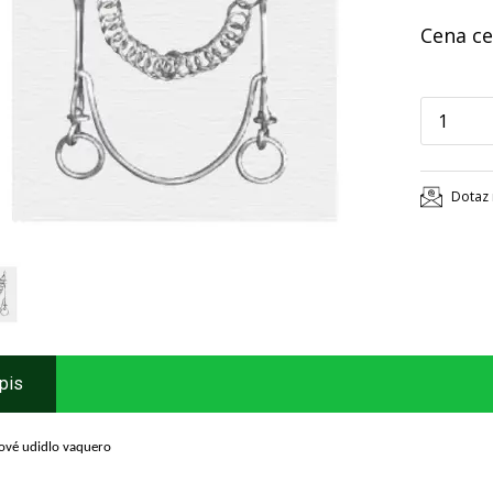
Cena ce
Dotaz 
pis
ové udidlo vaquero