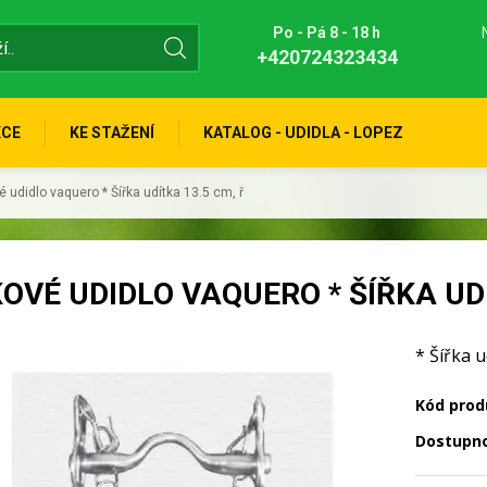
Po - Pá 8 - 18 h
+420724323434
KCE
KE STAŽENÍ
KATALOG - UDIDLA - LOPEZ
 udidlo vaquero * Šířka udítka 13.5 cm, ř
OVÉ UDIDLO VAQUERO * ŠÍŘKA UDÍ
* Šířka u
Kód prod
Dostupn