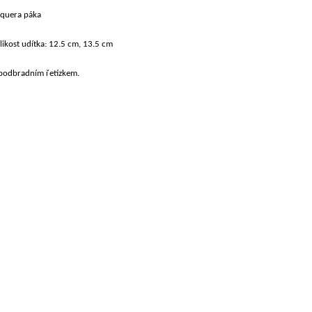
aquera páka
likost udítka: 12.5 cm, 13.5 cm
 podbradním řetízkem.