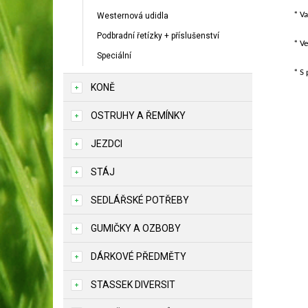
* V
Westernová udidla
Podbradní řetízky + příslušenství
* Ve
Speciální
* S
KONĚ
OSTRUHY A ŘEMÍNKY
JEZDCI
STÁJ
SEDLÁŘSKÉ POTŘEBY
GUMIČKY A OZBOBY
DÁRKOVÉ PŘEDMĚTY
STASSEK DIVERSIT