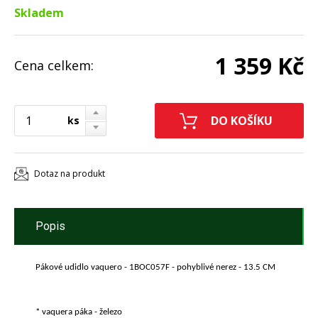
Skladem
1 359 Kč
Cena celkem:
ks
Dotaz na produkt
Popis
Pákové udidlo vaquero - 1BOC057F - pohyblivé nerez - 13.5 CM
* vaquera páka - železo