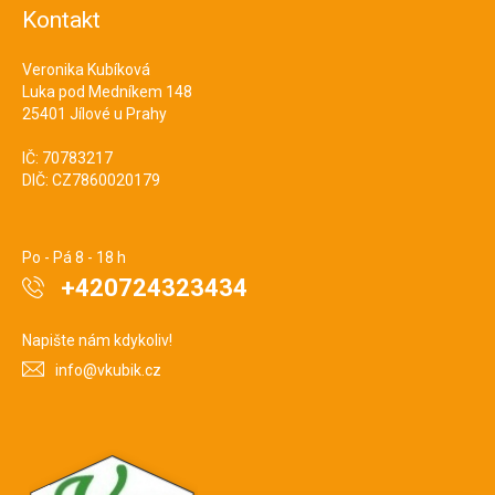
Kontakt
Veronika Kubíková
Luka pod Medníkem 148
25401 Jílové u Prahy
IČ: 70783217
DIČ: CZ7860020179
Po - Pá 8 - 18 h
+420724323434
Napište nám kdykoliv!
info@vkubik.cz