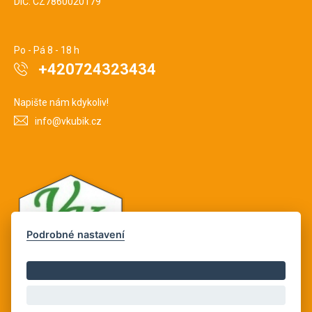
DIČ: CZ7860020179
Po - Pá 8 - 18 h
+420724323434
Napište nám kdykoliv!
info@vkubik.cz
Podrobné nastavení
Copyright © Novy Web s.r.o. 2026