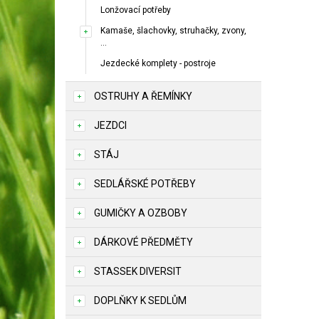
Lonžovací potřeby
Kamaše, šlachovky, struhačky, zvony,
...
Jezdecké komplety - postroje
OSTRUHY A ŘEMÍNKY
JEZDCI
STÁJ
SEDLÁŘSKÉ POTŘEBY
GUMIČKY A OZBOBY
DÁRKOVÉ PŘEDMĚTY
STASSEK DIVERSIT
DOPLŇKY K SEDLŮM