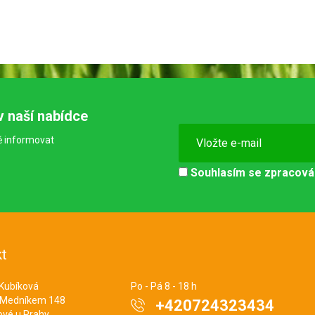
v naší nabídce
ě informovat
Souhlasím se
zpracová
t
 Kubíková
Po - Pá 8 - 18 h
 Medníkem 148
+420724323434
ové u Prahy