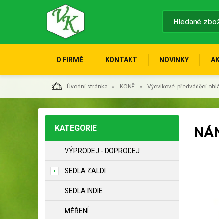
O FIRMĚ
KONTAKT
NOVINKY
A
Úvodní stránka
KONĚ
Výcvikové, předváděcí ohlá
KATEGORIE
NÁN
VÝPRODEJ - DOPRODEJ
SEDLA ZALDI
SEDLA INDIE
MĚŘENÍ