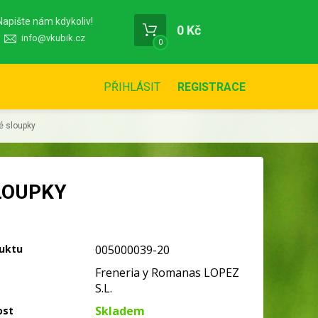
Napište nám kdykoliv!
0 Kč
info@vkubik.cz
0
PŘIHLÁSIT
REGISTRACE
ké sloupky
SLOUPKY
uktu
005000039-20
Freneria y Romanas LOPEZ
S.L.
Skladem
ost