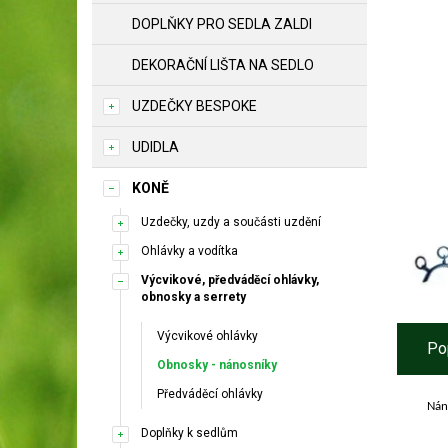
DOPLŇKY PRO SEDLA ZALDI
DEKORAČNÍ LIŠTA NA SEDLO
UZDEČKY BESPOKE
UDIDLA
KONĚ
Uzdečky, uzdy a součásti uzdění
Ohlávky a vodítka
Výcvikové, předváděcí ohlávky,
obnosky a serrety
Výcvikové ohlávky
Po
Obnosky - nánosníky
Předváděcí ohlávky
Nán
Doplňky k sedlům