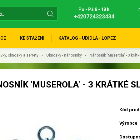
Po - Pá 8 - 18 h
+420724323434
KCE
KE STAŽENÍ
KATALOG - UDIDLA - LOPEZ
vky, obnosky a serrety
Obnosky - nánosníky
Nánosník 'Muserola' - 3 krát
OSNÍK 'MUSEROLA' - 3 KRÁTKÉ 
Kód prod
Výrobce
Dostupn