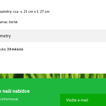
ozměry: cca v. 21 cm x š. 27 cm
arva: černá
ametry
ruka:
24 měsíců
v naší nabídce
ě informovat