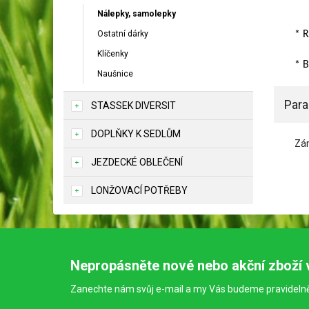
Nálepky, samolepky
Ostatní dárky
* R
Klíčenky
* B
Naušnice
Par
STASSEK DIVERSIT
DOPLŇKY K SEDLŮM
Zá
JEZDECKÉ OBLEČENÍ
LONŽOVACÍ POTŘEBY
Nepropásněte nové nebo akční zboží 
Zanechte nám svůj e-mail a my Vás budeme pravideln