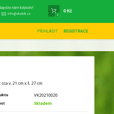
Napište nám kdykoliv!
0 Kč
info@vkubik.cz
0
PŘIHLÁSIT
REGISTRACE
cca v. 21 cm x š. 27 cm
uktu
VK20210020
Skladem
ost