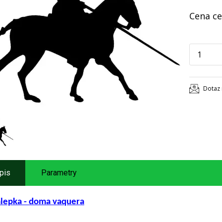
Cena ce
Dotaz 
pis
Parametry
lepka - doma vaquera