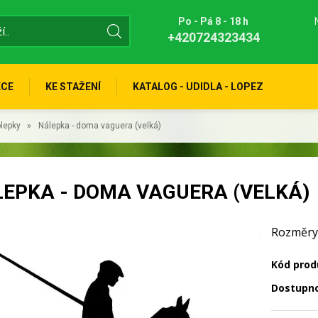
Po - Pá 8 - 18 h
+420724323434
KCE
KE STAŽENÍ
KATALOG - UDIDLA - LOPEZ
lepky
Nálepka - doma vaguera (velká)
EPKA - DOMA VAGUERA (VELKÁ)
Rozměry: 
Kód prod
Dostupn