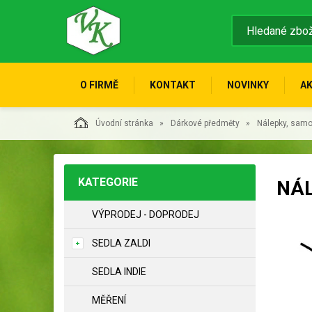
O FIRMĚ
KONTAKT
NOVINKY
A
Úvodní stránka
Dárkové předměty
Nálepky, samo
KATEGORIE
NÁL
VÝPRODEJ - DOPRODEJ
SEDLA ZALDI
SEDLA INDIE
MĚŘENÍ