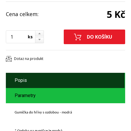
5 Kč
Cena celkem:
ks
Dotaz na produkt
Popis
Parametry
Gumička do hřívy s ozdobou - modrá
* Ozdoba na gumičce je modrá