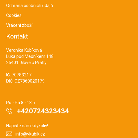
Ochrana osobních údajů
Cookies
Vrácení zboží
Kontakt
Veronika Kubíková
Luka pod Medníkem 148
25401 Jílové u Prahy
IČ: 70783217
DIČ: CZ7860020179
Po - Pá 8 - 18 h
+420724323434
Napište nám kdykoliv!
info@vkubik.cz