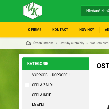
O FIRMĚ
KONTAKT
NOVINKY
A
Úvodní stránka
Ostruhy a řemínky
Vaquero ostr
KATEGORIE
OST
VÝPRODEJ - DOPRODEJ
SEDLA ZALDI
SEDLA INDIE
MĚŘENÍ