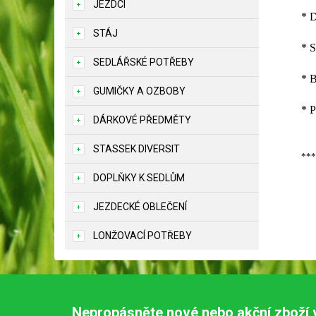
JEZDCI
* 
STÁJ
* S
SEDLÁŘSKÉ POTŘEBY
* B
GUMIČKY A OZBOBY
* P
DÁRKOVÉ PŘEDMĚTY
STASSEK DIVERSIT
***
DOPLŇKY K SEDLŮM
JEZDECKÉ OBLEČENÍ
LONŽOVACÍ POTŘEBY
Nepropásněte nové nebo akční zboží 