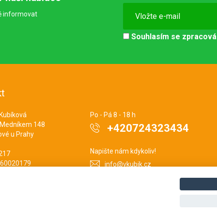
ě informovat
Souhlasím se
zpracová
t
 Kubíková
Po - Pá 8 - 18 h
 Medníkem 148
+420724323434
ové u Prahy
Napište nám kdykoliv!
3217
860020179
info@vkubik.cz