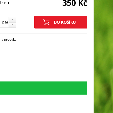
350 Kč
lkem:
pár
na produkt