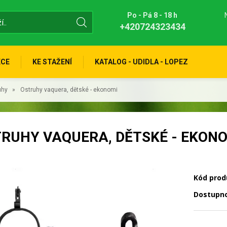
Po - Pá 8 - 18 h
+420724323434
KCE
KE STAŽENÍ
KATALOG - UDIDLA - LOPEZ
uhy
Ostruhy vaquera, dětské - ekonomi
RUHY VAQUERA, DĚTSKÉ - EKON
Kód prod
Dostupn