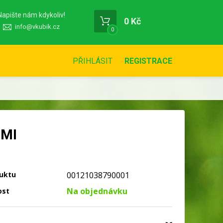
Napište nám kdykoliv!
0 Kč
info@vkubik.cz
0
PŘIHLÁSIT
REGISTRACE
OMI
uktu
00121038790001
Na objednávku
ost