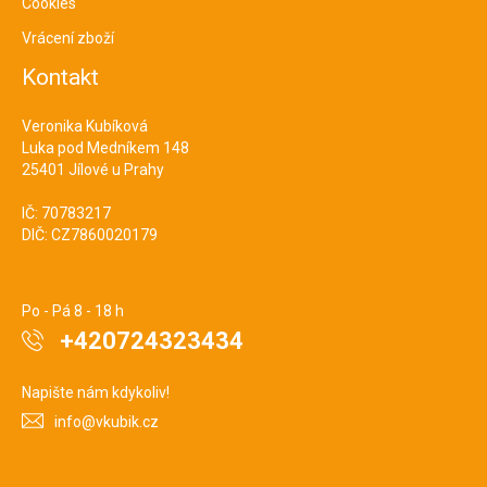
Cookies
Vrácení zboží
Kontakt
Veronika Kubíková
Luka pod Medníkem 148
25401 Jílové u Prahy
IČ: 70783217
DIČ: CZ7860020179
Po - Pá 8 - 18 h
+420724323434
Napište nám kdykoliv!
info@vkubik.cz