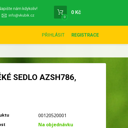
Napište nám kdykoliv!
0 Kč
info@vkubik.cz
0
PŘIHLÁSIT
REGISTRACE
KÉ SEDLO AZSH786,
uktu
00120520001
Na objednávku
ost