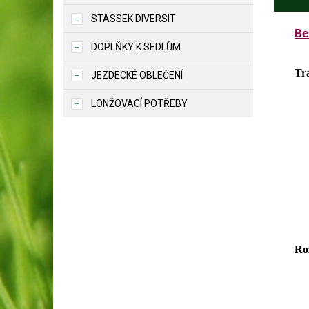
STASSEK DIVERSIT
Be
DOPLŇKY K SEDLŮM
Tr
JEZDECKÉ OBLEČENÍ
LONŽOVACÍ POTŘEBY
Ro