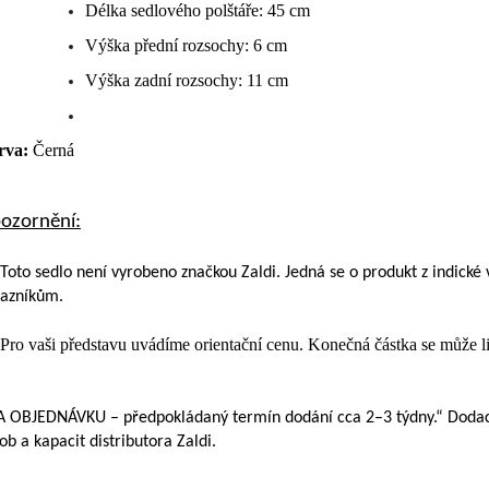
Délka sedlového polštáře: 45 cm
Výška přední rozsochy: 6 cm
Výška zadní rozsochy: 11 cm
rva:
Černá
ozornění:
Toto sedlo není vyrobeno značkou Zaldi. Jedná se o produkt z indick
kazníkům.
Pro vaši představu uvádíme orientační cenu. Konečná částka se může liši
 OBJEDNÁVKU – předpokládaný termín dodání cca 2–3 týdny.“ Dodací l
ob a kapacit distributora Zaldi.