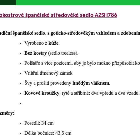
zkostrové španělské středověké sedlo AZSH786
adiční španělské sedlo, s goticko-středověkým vzhledem a zdobení
Vyrobeno z
kůže
.
Bez kostry
(sedlo treeless).
Polštáře s více pozicemi, aby je bylo možno přizpůsobit ko
Vnitřní třmenový zámek
Švy a prošití provedeny
hnědým vláknem
.
Kovové kroužky
, ryté a stříbrné: dva vpředu a dva vzadu.
změry:
Posedlí: 34 cm
Délka bočnice: 43,5 cm