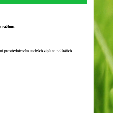
m ražbou.
ni prostřednictvím suchých zipů na polštářích.