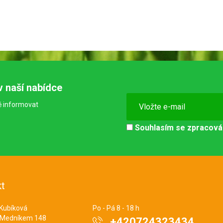
v naší nabídce
ě informovat
Souhlasím se
zpracová
t
 Kubíková
Po - Pá 8 - 18 h
 Medníkem 148
+420724323434