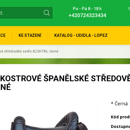
Po - Pá 8 - 18 h
+420724323434
KCE
KE STAŽENÍ
KATALOG - UDIDLA - LOPEZ
ké středověké sedlo AZSH786, černé
KOSTROVÉ ŠPANĚLSKÉ STŘEDOVĚ
RNÉ
* Černá
Kód prod
Dostupn