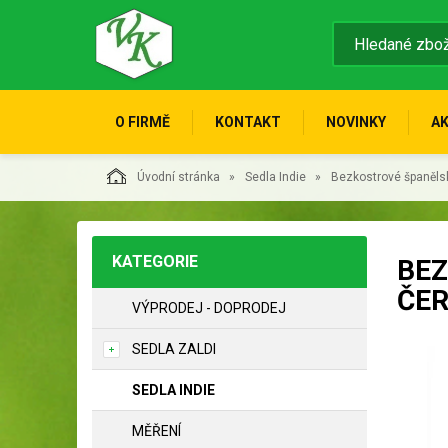
O FIRMĚ
KONTAKT
NOVINKY
A
Úvodní stránka
Sedla Indie
Bezkostrové španěls
KATEGORIE
BEZ
ČE
VÝPRODEJ - DOPRODEJ
SEDLA ZALDI
SEDLA INDIE
MĚŘENÍ