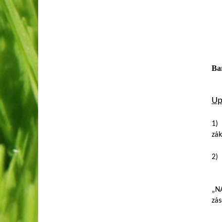
Ba
Up
1) 
zá
2)
„NA
zás