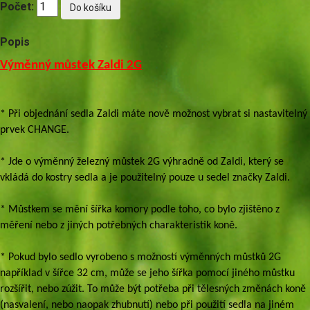
Počet:
Popis
Výměnný můstek Zaldi 2G
* Při objednání sedla Zaldi máte nově možnost vybrat si nastavitelný
prvek CHANGE.
* Jde o výměnný železný můstek 2G výhradně od Zaldi, který se
vkládá do kostry sedla a je použitelný pouze u sedel značky Zaldi.
* Můstkem se mění šířka komory podle toho, co bylo zjištěno z
měření nebo z jiných potřebných charakteristik koně.
* Pokud bylo sedlo vyrobeno s možností výměnných můstků 2G
například v šířce 32 cm, může se jeho šířka pomocí jiného můstku
rozšířit, nebo zúžit. To může být potřeba při tělesných změnách koně
(nasvalení, nebo naopak zhubnutí) nebo při použití sedla na jiném