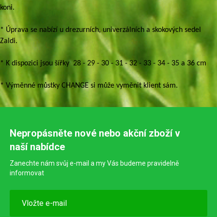
koni.
* Úprava se nabízí u drezurních, univerzálních a skokových sedel
Zaldi.
* K dispozici jsou šířky 28 - 29 - 30 - 31 - 32 - 33 - 34 - 35 a 36 cm
* Výměnné můstky CHANGE si může vyměnit klient sám.
Nepropásněte nové nebo akční zboží v
naší nabídce
Zanechte nám svůj e-mail a my Vás budeme pravidelně
informovat