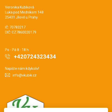
Veronika Kubíková
Luka pod Medníkem 148
25401 Jílové u Prahy
IČ: 70783217
DIČ: CZ7860020179
Po - Pá 8 - 18 h
+420724323434
Napište nám kdykoliv!
info@vkubik.cz