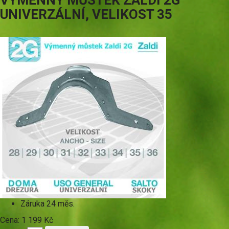
VÝMĚNNÝ MŮSTEK ZALDI 2G
UNIVERZÁLNÍ, VELIKOST 35
Záruka
24 měs.
Cena:
1 199 Kč