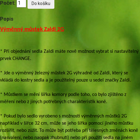
Počet:
Popis
Výměnný můstek Zaldi 2G
* Při objednání sedla Zaldi máte nově možnost vybrat si nastavitelný
prvek CHANGE.
* Jde o výměnný železný můstek 2G výhradně od Zaldi, který se
vkládá do kostry sedla a je použitelný pouze u sedel značky Zaldi.
* Můstkem se mění šířka komory podle toho, co bylo zjištěno z
měření nebo z jiných potřebných charakteristik koně.
* Pokud bylo sedlo vyrobeno s možností výměnných můstků 2G
například v šířce 32 cm, může se jeho šířka pomocí jiného můstku
rozšířit, nebo zúžit. To může být potřeba při tělesných změnách koně
(nasvalení, nebo naopak zhubnutí) nebo při použití sedla na jiném