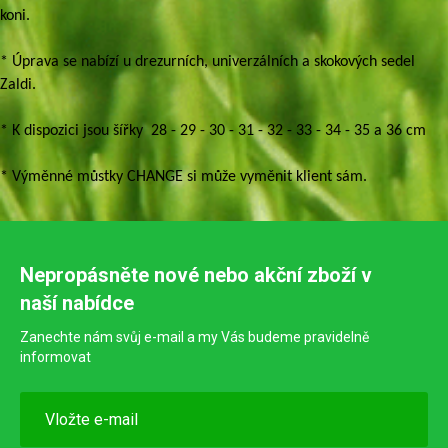
koni.
* Úprava se nabízí u drezurních, univerzálních a skokových sedel
Zaldi.
* K dispozici jsou šířky 28 - 29 - 30 - 31 - 32 - 33 - 34 - 35 a 36 cm
* Výměnné můstky CHANGE si může vyměnit klient sám.
Nepropásněte nové nebo akční zboží v
naší nabídce
Zanechte nám svůj e-mail a my Vás budeme pravidelně
informovat