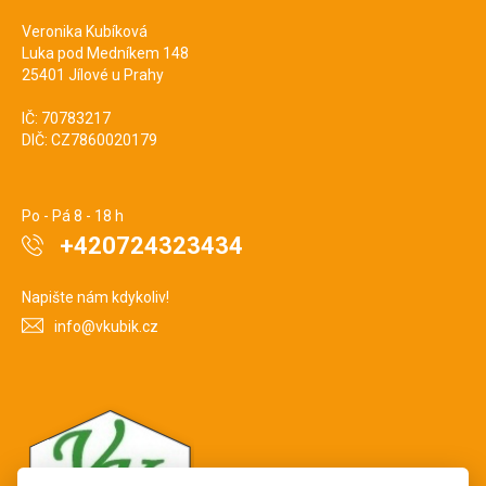
Veronika Kubíková
Luka pod Medníkem 148
25401 Jílové u Prahy
IČ: 70783217
DIČ: CZ7860020179
Po - Pá 8 - 18 h
+420724323434
Napište nám kdykoliv!
info@vkubik.cz