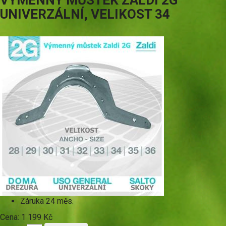
VÝMĚNNÝ MŮSTEK ZALDI 2G
UNIVERZÁLNÍ, VELIKOST 34
Záruka
24 měs.
Cena:
1 199 Kč