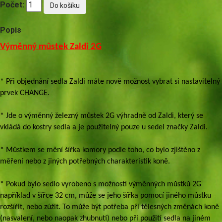
Počet:
Popis
Výměnný můstek Zaldi 2G
* Při objednání sedla Zaldi máte nově možnost vybrat si nastavitelný
prvek CHANGE.
* Jde o výměnný železný můstek 2G výhradně od Zaldi, který se
vkládá do kostry sedla a je použitelný pouze u sedel značky Zaldi.
* Můstkem se mění šířka komory podle toho, co bylo zjištěno z
měření nebo z jiných potřebných charakteristik koně.
* Pokud bylo sedlo vyrobeno s možností výměnných můstků 2G
například v šířce 32 cm, může se jeho šířka pomocí jiného můstku
rozšířit, nebo zúžit. To může být potřeba při tělesných změnách koně
(nasvalení, nebo naopak zhubnutí) nebo při použití sedla na jiném