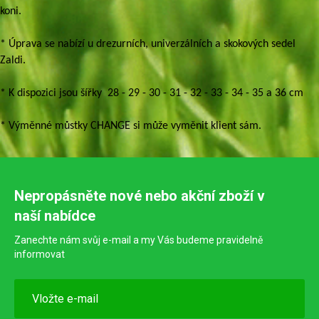
koni.
* Úprava se nabízí u drezurních, univerzálních a skokových sedel
Zaldi.
* K dispozici jsou šířky 28 - 29 - 30 - 31 - 32 - 33 - 34 - 35 a 36 cm
* Výměnné můstky CHANGE si může vyměnit klient sám.
Nepropásněte nové nebo akční zboží v
naší nabídce
Zanechte nám svůj e-mail a my Vás budeme pravidelně
informovat