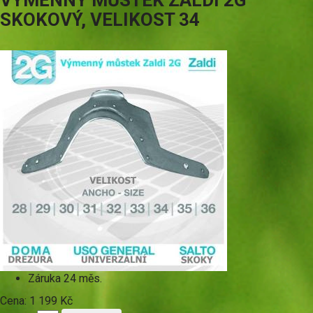
VÝMĚNNÝ MŮSTEK ZALDI 2G
SKOKOVÝ, VELIKOST 34
Záruka
24 měs.
Cena:
1 199 Kč