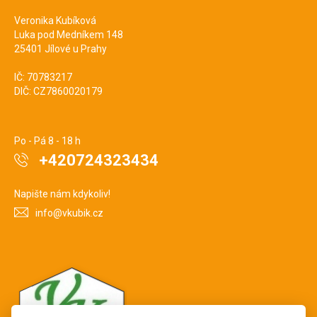
Veronika Kubíková
Luka pod Medníkem 148
25401 Jílové u Prahy
IČ: 70783217
DIČ: CZ7860020179
Po - Pá 8 - 18 h
+420724323434
Napište nám kdykoliv!
info@vkubik.cz