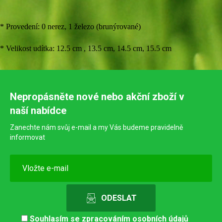
* Provedení: 0 nerez, 1 železo (brunýrované)
* Velikost udítka: 12.5 cm , 13.5 cm, 14.5 cm, 15.5 cm
Nepropásněte nové nebo akční zboží v
naší nabídce
Zanechte nám svůj e-mail a my Vás budeme pravidelně
informovat
Souhlasím se
zpracováním osobních údajů