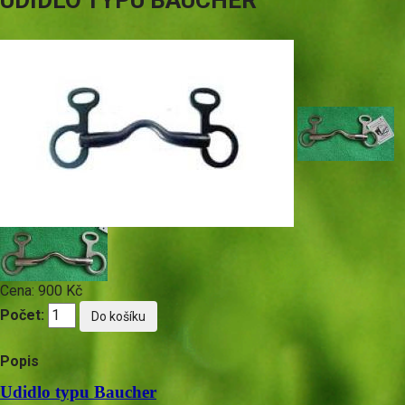
UDIDLO TYPU BAUCHER
Cena:
900 Kč
Počet:
Popis
Udidlo typu Baucher