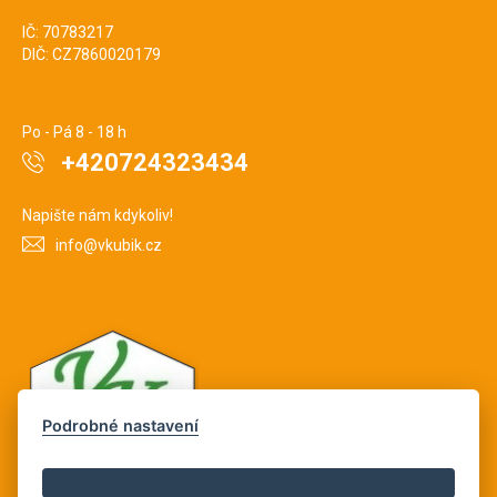
IČ: 70783217
DIČ: CZ7860020179
Po - Pá 8 - 18 h
+420724323434
Napište nám kdykoliv!
info@vkubik.cz
Podrobné nastavení