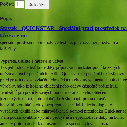
Počet:
Popis
Stassek - QUICKSTAR - Speciální prací prostředek na
kůže a vlnu
speciální prodyšné/nepromokavé textilie, prachové peří, hedvábí a
kožešiny
Vyperete, usušíte a můžete si užívat!
Tak jednoduché teď bude díky přípravku Quickstar praní kožených
oděvů a jiných speciálních textilií. Quickstar je speciální bezfosfátový
prací prostředek se zvláčňujícím efektem vhodný zejména na tak citlivé
výrobky, jako je kožené oblečení nebo oděvy částečně pošité kůží.
Je ideální pro praní kožených bund, motoristického oblečení,
jezdeckých kalhot, autopotahů, kožešin, např. pro nemluvňata,
hedvábí, výrobků z vlny, neoprenu, speciálních, technologicky
vyspělých textilií nebo mikrovláken. S pomocí prostředku Quickstar se
Vám podaří kvalitně vyprat i prodyšné a nepromokavé deky na koně,
aniž by přitom došlo k narušení těchto speciálních vlastností.