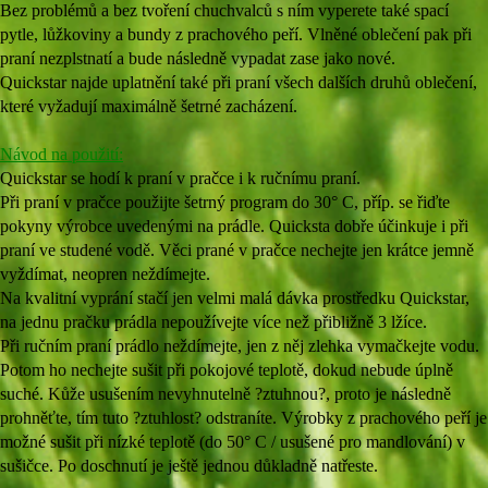
Bez problémů a bez tvoření chuchvalců s ním vyperete také spací
pytle, lůžkoviny a bundy z prachového peří. Vlněné oblečení pak při
praní nezplstnatí a bude následně vypadat zase jako nové.
Quickstar najde uplatnění také při praní všech dalších druhů oblečení,
které vyžadují maximálně šetrné zacházení.
Návod na použití:
Quickstar se hodí k praní v pračce i k ručnímu praní.
Při praní v pračce použijte šetrný program do 30° C, příp. se řiďte
pokyny výrobce uvedenými na prádle. Quicksta dobře účinkuje i při
praní ve studené vodě. Věci prané v pračce nechejte jen krátce jemně
vyždímat, neopren neždímejte.
Na kvalitní vyprání stačí jen velmi malá dávka prostředku Quickstar,
na jednu pračku prádla nepoužívejte více než přibližně 3 lžíce.
Při ručním praní prádlo neždímejte, jen z něj zlehka vymačkejte vodu.
Potom ho nechejte sušit při pokojové teplotě, dokud nebude úplně
suché. Kůže usušením nevyhnutelně ?ztuhnou?, proto je následně
prohněťte, tím tuto ?ztuhlost? odstraníte. Výrobky z prachového peří je
možné sušit při nízké teplotě (do 50° C / usušené pro mandlování) v
sušičce. Po doschnutí je ještě jednou důkladně natřeste.