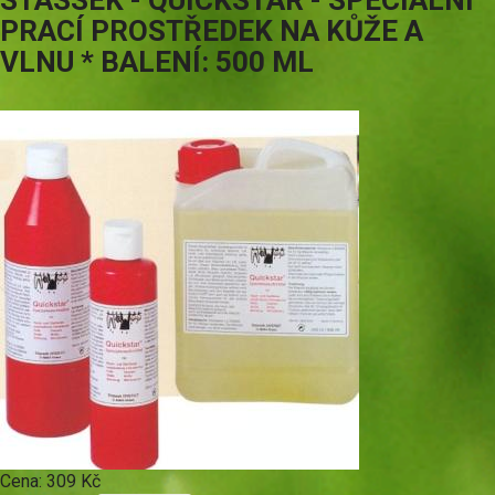
STASSEK - QUICKSTAR - SPECIÁLNÍ
PRACÍ PROSTŘEDEK NA KŮŽE A
VLNU * BALENÍ: 500 ML
Cena:
309 Kč