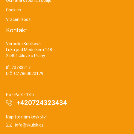
Ochrana osobních údajů
Cookies
Vrácení zboží
Kontakt
Veronika Kubíková
Luka pod Medníkem 148
25401 Jílové u Prahy
IČ: 70783217
DIČ: CZ7860020179
Po - Pá 8 - 18 h
+420724323434
Napište nám kdykoliv!
info@vkubik.cz