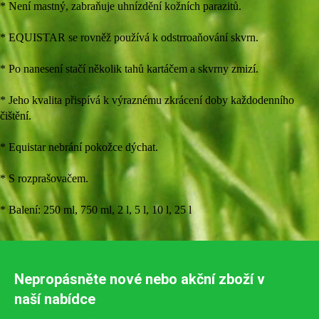
* Není mastný, zabraňuje uhnízdění kožních parazitů.
* EQUISTAR se rovněž používá k odstrroaňování skvrn.
* Po nanesení stačí několik tahů kartáčem a skvrny zmizí.
* Jeho kvalita přispívá k výraznému zkrácení doby každodenního
čištění.
* Equistar nebrání pokožce dýchat.
* S rozprašovačem.
* Balení: 250 ml, 750 ml, 2 l, 5 l, 10 l, 25 l
Nepropásněte nové nebo akční zboží v
naší nabídce