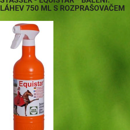
STASSEK - EQUISTAR * BALENÍ:
LÁHEV 750 ML S ROZPRAŠOVAČEM