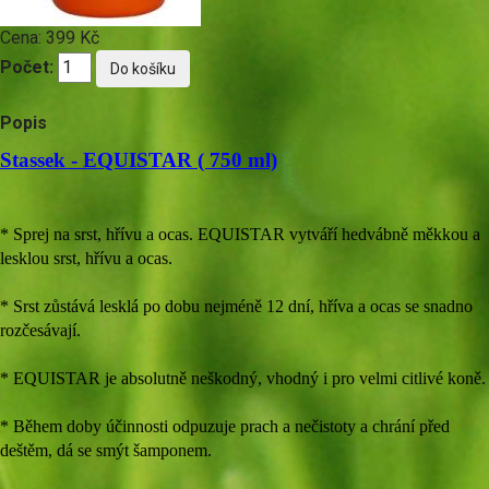
Cena:
399 Kč
Počet:
Popis
Stassek - EQUISTAR ( 750 ml)
* Sprej na srst, hřívu a ocas. EQUISTAR vytváří hedvábně měkkou a
lesklou srst, hřívu a ocas.
* Srst zůstává lesklá po dobu nejméně 12 dní, hříva a ocas se snadno
rozčesávají.
* EQUISTAR je absolutně neškodný, vhodný i pro velmi citlivé koně.
* Během doby účinnosti odpuzuje prach a nečistoty a chrání před
deštěm, dá se smýt šamponem.