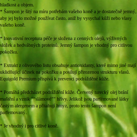
hladkost a objem.
* Šampon je šitý na míru potřebám vašeho koně a je dostatečně jemný,
aby jej bylo možné používat často, aniž by vysychal kůži nebo vlasy
vašeho koně.
* Inovativní receptura péče je složena z cenných olejů, výživných
složek a hedvábných proteinů. Jemný šampon je vhodný pro citlivou
pokožku.
* Extrakt z olivového listu obsahuje antioxidanty, které mimo jiné mají
uklidňující účinek na pokožku a posilují přirozenou strukturu vlasů.
Equigold Premium přispívá k prevenci podrážděné kůže.
* Pomáhá předcházet podráždění kůže. Červený turecký olej brání
maštění a vznik ""slámové"" hřívy. Jelikož jsou parfémované látky
častým alergenem a přitahují hmyz, proto tento šampon není
parfemovaný.
* Je vhodný i pro citlivé koně.