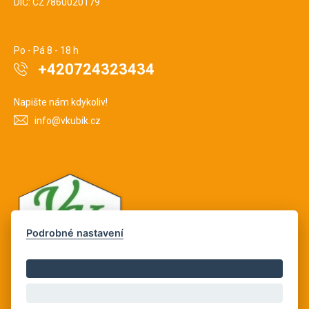
DIČ: CZ7860020179
Po - Pá 8 - 18 h
+420724323434
Napište nám kdykoliv!
info@vkubik.cz
Podrobné nastavení
Copyright © Novy Web s.r.o. 2026