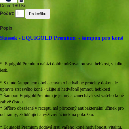
Cena:
180 Kč
Počet:
Popis
Stassek - EQUIGOLD Premium
- šampon pro koně
* Equigold Premium nabízí dobře udržovanou srst, hebkost, vitalitu,
lesk.
* S tímto šamponem obohaceným o hedvábné proteiny dokonale
upravte srst svého koně - užijte si hedvábně jemnou hebkost!
* Šampon EquigoldPremium je jemný a zanechává srst vašeho koně
zářivě čistou.
* Stříbro obsažené v receptu má přirozený antibakteriální účinek pro
ochranný, zklidňující a výživný účinek na pokožku.
* Equigold Premium dodává srsti vašeho koně hedvábnost, vitalitu,