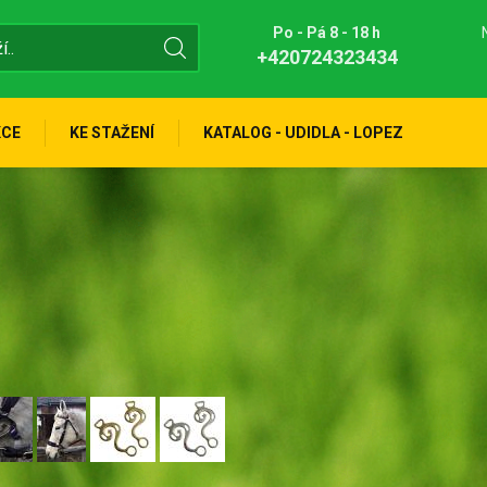
Po - Pá 8 - 18 h
+420724323434
KCE
KE STAŽENÍ
KATALOG - UDIDLA - LOPEZ