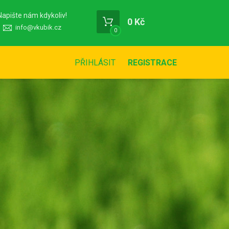
Napište nám kdykoliv!
0 Kč
info@vkubik.cz
0
PŘIHLÁSIT
REGISTRACE