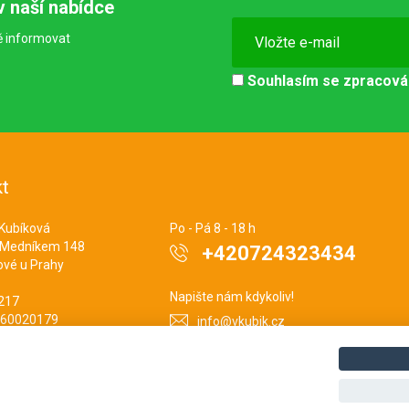
v naší nabídce
ě informovat
Souhlasím se
zpracová
t
 Kubíková
Po - Pá 8 - 18 h
 Medníkem 148
+420724323434
ové u Prahy
Napište nám kdykoliv!
3217
860020179
info@vkubik.cz