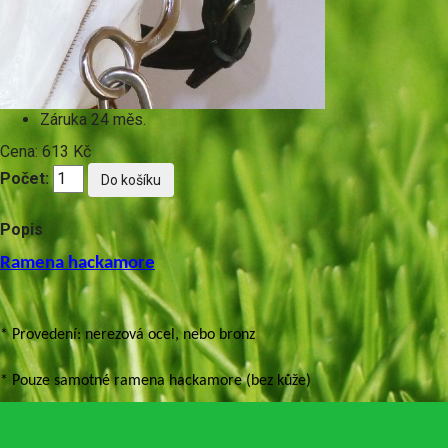
Záruka
24 měs.
Cena:
613 Kč
Počet:
Popis
Ramena hackamore
* Provedení: nerezová ocel, nebo bronz
* Pouze samotné ramena hackamore (bez kůže)