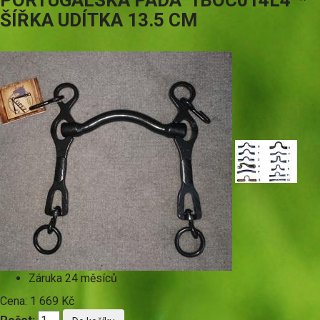
PORTUGALSKÁ PÁDA '1BOC014L4' *
ŠÍŘKA UDÍTKA 13.5 CM
Záruka
24 měsíců
Cena:
1 669 Kč