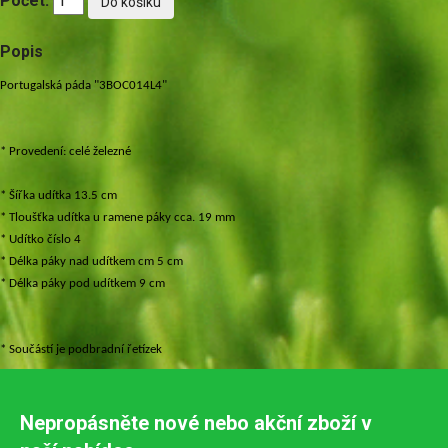
Počet:
Popis
Portugalská páda "3BOC014L4"
* Provedení: celé železné
* Šířka udítka 13.5 cm
* Tloušťka udítka u ramene páky cca. 19 mm
* Udítko číslo 4
* Délka páky nad udítkem cm 5 cm
* Délka páky pod udítkem 9 cm
* Součástí je podbradní řetízek
Nepropásněte nové nebo akční zboží v