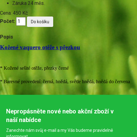
Záruka
24 měs.
Cena:
450 Kč
Počet:
Popis
Kožené vaquero otěže s přezkou
* Kožené sešité otěže, přezky černé
* Barevné provedení: černá, hnědá, světle hnědá, hnědá do červena
Nepropásněte nové nebo akční zboží v
naší nabídce
Zanechte nám svůj e-mail a my Vás budeme pravidelně
informovat