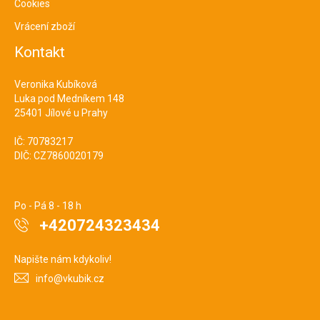
Cookies
Vrácení zboží
Kontakt
Veronika Kubíková
Luka pod Medníkem 148
25401 Jílové u Prahy
IČ: 70783217
DIČ: CZ7860020179
Po - Pá 8 - 18 h
+420724323434
Napište nám kdykoliv!
info@vkubik.cz