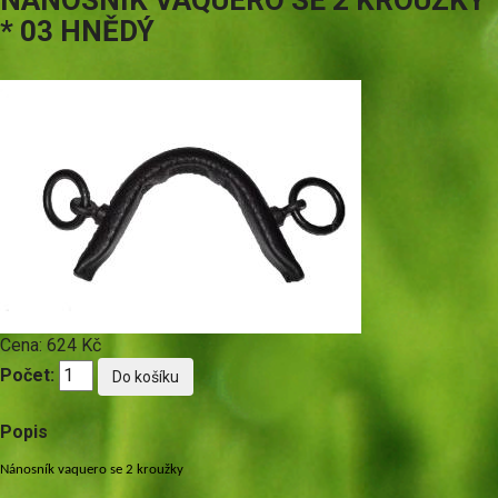
NÁNOSNÍK VAQUERO SE 2 KROUŽKY
* 03 HNĚDÝ
Cena:
624 Kč
Počet:
Popis
Nánosník vaquero se 2 kroužky