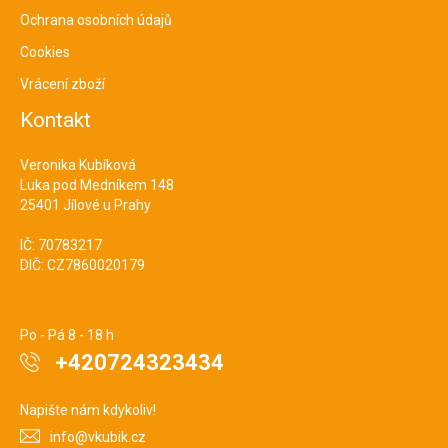
Ochrana osobních údajů
Cookies
Vrácení zboží
Kontakt
Veronika Kubíková
Luka pod Medníkem 148
25401 Jílové u Prahy
IČ: 70783217
DIČ: CZ7860020179
Po - Pá 8 - 18 h
+420724323434
Napište nám kdykoliv!
info@vkubik.cz