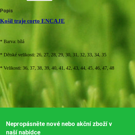
Popis
Košil traje corto ENCAJE
* Barva: bílá
* Dětské velikosti: 26, 27, 28, 29, 30, 31, 32, 33, 34, 35
* Velikosti: 36, 37, 38, 39, 40, 41, 42, 43, 44, 45, 46, 47, 48
Nepropásněte nové nebo akční zboží v
naší nabídce