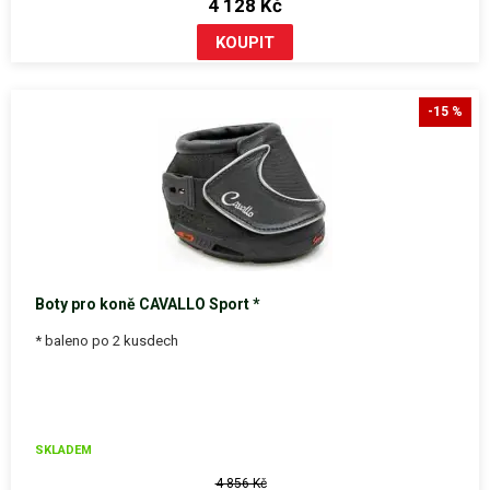
4 128 Kč
-15 %
Boty pro koně CAVALLO Sport *
* baleno po 2 kusdech
SKLADEM
4 856 Kč