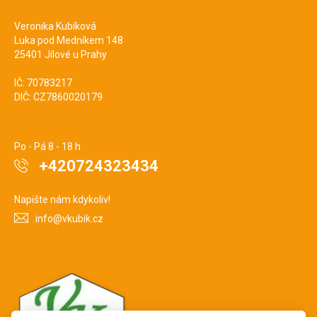
Veronika Kubíková
Luka pod Medníkem 148
25401 Jílové u Prahy
IČ: 70783217
DIČ: CZ7860020179
Po - Pá 8 - 18 h
+420724323434
Napište nám kdykoliv!
info@vkubik.cz