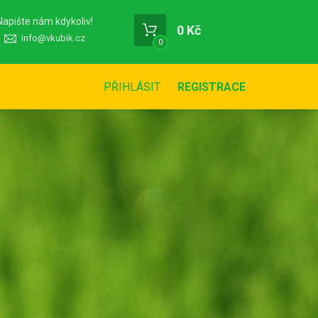
Napište nám kdykoliv!
0 Kč
info@vkubik.cz
0
PŘIHLÁSIT
REGISTRACE