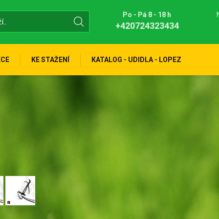
Po - Pá 8 - 18 h
+420724323434
KCE
KE STAŽENÍ
KATALOG - UDIDLA - LOPEZ