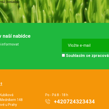
ená (tostado)
v naší nabídce
ě informovat
Souhlasím se
zpracová
t
 Kubíková
Po - Pá 8 - 18 h
 Medníkem 148
+420724323434
ové u Prahy