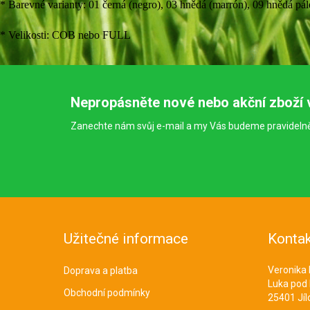
* Barevné varianty: 01 černá (negro), 03 hnědá (marrón), 09 hnědá pál
* Velikosti: COB nebo FULL
Nepropásněte nové nebo akční zboží 
Zanechte nám svůj e-mail a my Vás budeme pravideln
Užitečné informace
Kontak
Veronika
Doprava a platba
Luka pod
Obchodní podmínky
25401 Jíl