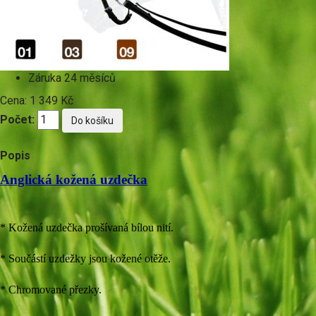
Záruka
24 měsíců
Cena:
1 349 Kč
Počet:
Popis
Anglická kožená uzdečka
* Kožená uzdečka prošívaná bílou nití.
* Součástí uzdežky jsou kožené otěže.
* Chromované přezky.